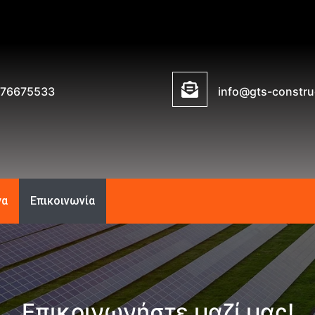
76675533
info@gts-constru
γα
Επικοινωνία
Επικοινωνήστε μαζί μας!