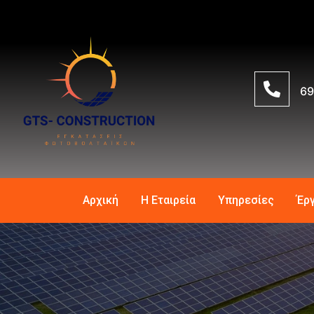
69
Αρχική
Η Εταιρεία
Υπηρεσίες
Έρ