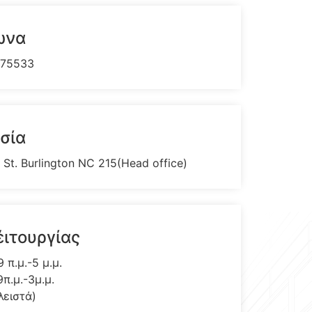
ωνα
675533
σία
 St. Burlington NC 215(Head office)
έιτουργίας
 π.μ.-5 μ.μ.
9π.μ.-3μ.μ.
λειστά)