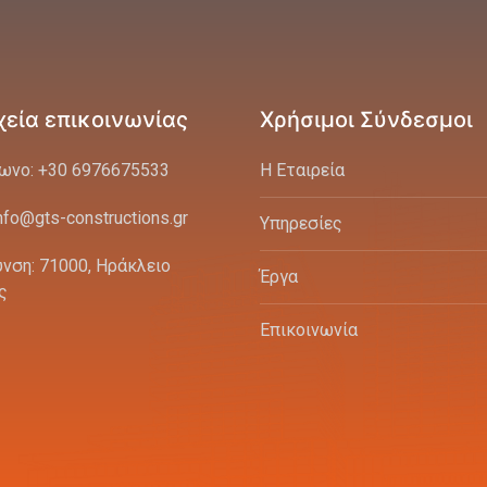
χεία επικοινωνίας
Χρήσιμοι Σύνδεσμοι
ωνο: +30 6976675533
Η Εταιρεία
info@gts-constructions.gr
Υπηρεσίες
υνση: 71000, Ηράκλειο
Έργα
ς
Επικοινωνία