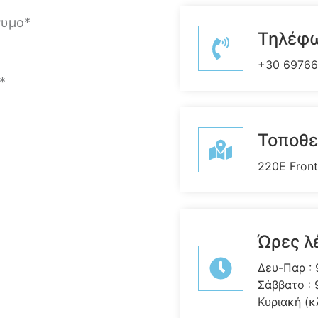
Τηλέφ
+30 6976
Τοποθε
220E Front
Ώρες λ
Δευ-Παρ : 9
Σάββατο : 
Κυριακή (κ